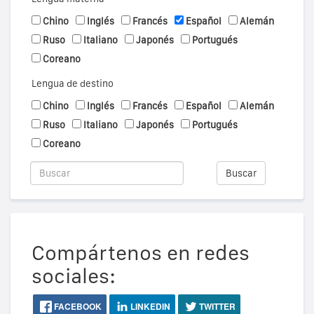
Chino
Inglés
Francés
Español
Alemán
Ruso
Italiano
Japonés
Portugués
Coreano
Lengua de destino
Chino
Inglés
Francés
Español
Alemán
Ruso
Italiano
Japonés
Portugués
Coreano
Buscar
Compártenos en redes
sociales:
FACEBOOK
LINKEDIN
TWITTER