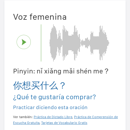
Voz femenina
Pinyin: nǐ xiǎng mǎi shén me？
你想买什么？
¿Qué te gustaría comprar?
Practicar diciendo esta oración
Ver también:
Práctica de Dictado Libre
,
Práctica de Comprensión de
Escucha Gratuita
,
Tarjetas de Vocabulario Gratis