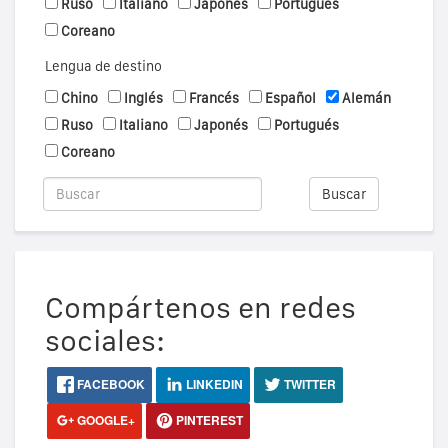
Ruso
Italiano
Japonés
Portugués
Coreano
Lengua de destino
Chino
Inglés
Francés
Español
Alemán
Ruso
Italiano
Japonés
Portugués
Coreano
Buscar
Compártenos en redes
sociales:
FACEBOOK
LINKEDIN
TWITTER
GOOGLE+
PINTEREST