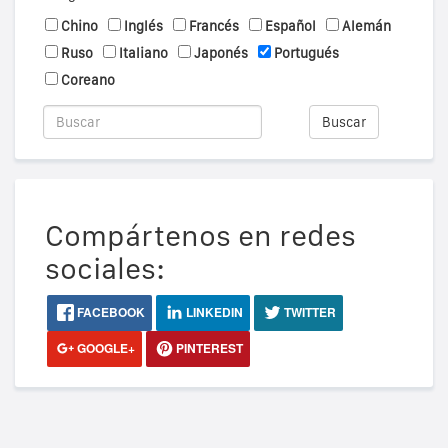
Chino
Inglés
Francés
Español
Alemán
Ruso
Italiano
Japonés
Portugués
Coreano
Buscar
Compártenos en redes
sociales:
FACEBOOK
LINKEDIN
TWITTER
GOOGLE+
PINTEREST