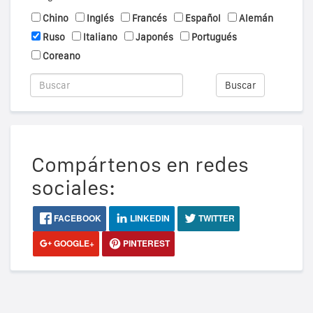
Chino
Inglés
Francés
Español
Alemán
Ruso
Italiano
Japonés
Portugués
Coreano
Buscar
Compártenos en redes
sociales:
FACEBOOK
LINKEDIN
TWITTER
GOOGLE+
PINTEREST