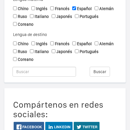
Chino
Inglés
Francés
Español
Alemán
Ruso
Italiano
Japonés
Portugués
Coreano
Lengua de destino
Chino
Inglés
Francés
Español
Alemán
Ruso
Italiano
Japonés
Portugués
Coreano
Buscar
Compártenos en redes
sociales:
FACEBOOK
LINKEDIN
TWITTER