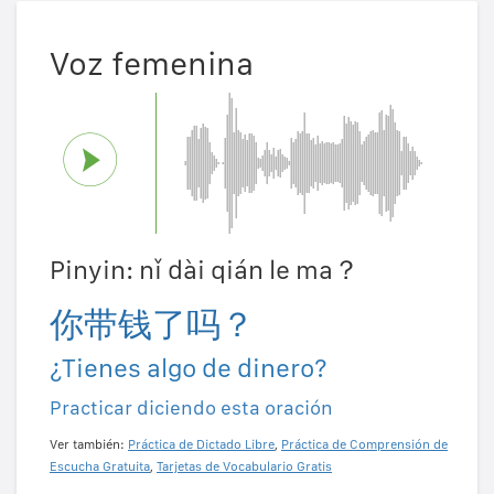
Voz femenina
Pinyin: nǐ dài qián le ma？
你带钱了吗？
¿Tienes algo de dinero?
Practicar diciendo esta oración
Ver también:
Práctica de Dictado Libre
,
Práctica de Comprensión de
Escucha Gratuita
,
Tarjetas de Vocabulario Gratis