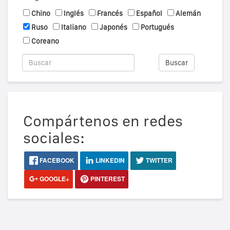
Chino
Inglés
Francés
Español
Alemán
Ruso
Italiano
Japonés
Portugués
Coreano
Buscar
Compártenos en redes
sociales:
FACEBOOK
LINKEDIN
TWITTER
GOOGLE+
PINTEREST