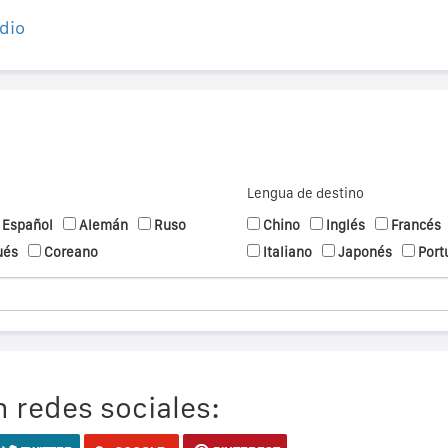
dio
Lengua de destino
Español
Alemán
Ruso
Chino
Inglés
Francés
ués
Coreano
Italiano
Japonés
Port
 redes sociales: