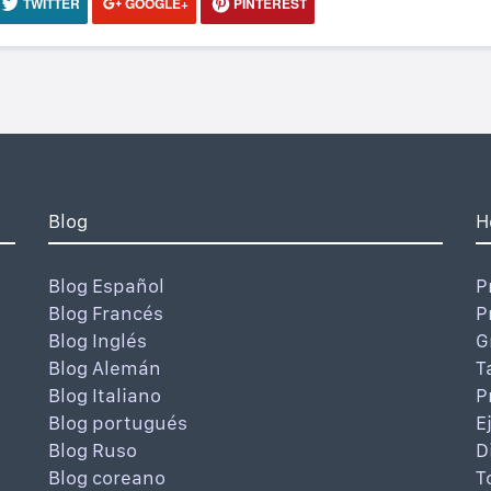
TWITTER
GOOGLE+
PINTEREST
Blog
H
Blog Español
P
Blog Francés
P
Blog Inglés
G
Blog Alemán
T
Blog Italiano
P
Blog portugués
E
Blog Ruso
D
Blog coreano
T