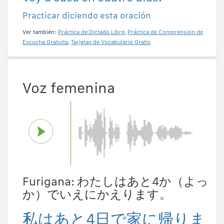
Practicar diciendo esta oración
Ver también:
Práctica de Dictado Libre
,
Práctica de Comprensión de
Escucha Gratuita
,
Tarjetas de Vocabulario Gratis
Voz femenina
Furigana: わたしはあと4か（よっ
か）でいえにかえります。
私はあと4日で家に帰りま