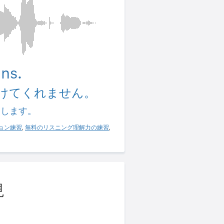
uns.
けてくれません。
習します。
ョン練習
,
無料のリスニング理解力の練習
,
現