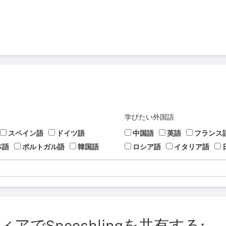
学びたい外国語
スペイン語
ドイツ語
中国語
英語
フランス
本語
ポルトガル語
韓国語
ロシア語
イタリア語
でSpeechlingを共有する: