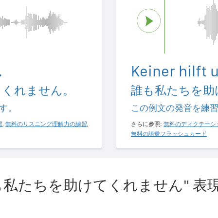
.
Keiner hilft 
てくれません。
誰も私たちを助
す。
この例文の発音を練
習
,
無料のリスニング理解力の練習
,
さらに参照:
無料のディクテーシ
無料の語彙フラッシュカード
も私たちを助けてくれません" 表