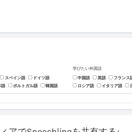
学びたい外国語
スペイン語
ドイツ語
中国語
英語
フランス
本語
ポルトガル語
韓国語
ロシア語
イタリア語
でSpeechlingを共有する: