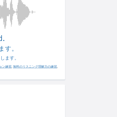
d.
ます。
習します。
ョン練習
,
無料のリスニング理解力の練習
,