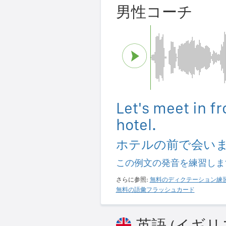
男性コーチ
Let's meet in fr
hotel.
ホテルの前で会い
この例文の発音を練習しま
さらに参照:
無料のディクテーション練
無料の語彙フラッシュカード
英語 (イギリ