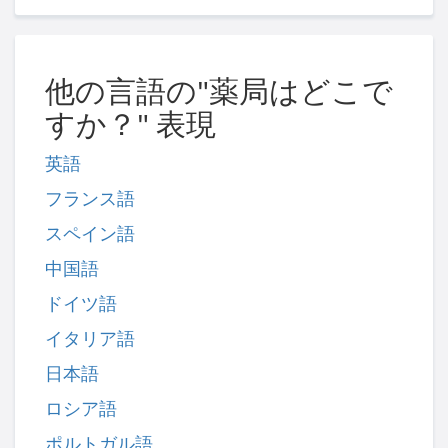
他の言語の"薬局はどこで
すか？" 表現
英語
フランス語
スペイン語
中国語
ドイツ語
イタリア語
日本語
ロシア語
ポルトガル語