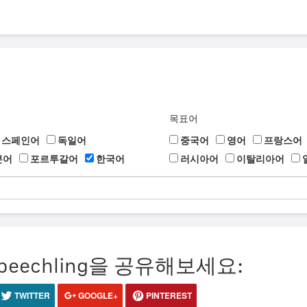
목표어
스페인어
독일어
중국어
영어
프랑스어
본어
포르투갈어
한국어
러시아어
이탈리아어
eechling을 공유해보세요:
TWITTER
GOOGLE+
PINTEREST