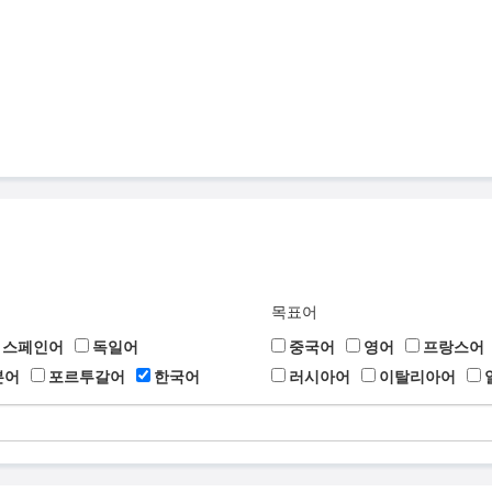
목표어
스페인어
독일어
중국어
영어
프랑스어
본어
포르투갈어
한국어
러시아어
이탈리아어