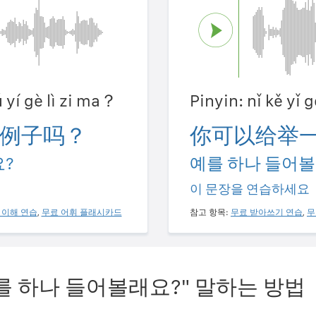
ǔ yí gè lì zi ma？
Pinyin: nǐ kě yǐ g
例子吗？
你可以给举
?
예를 하나 들어볼
이 문장을 연습하세요
 이해 연습
,
무료 어휘 플래시카드
참고 항목:
무료 받아쓰기 연습
,
무
를 하나 들어볼래요?" 말하는 방법