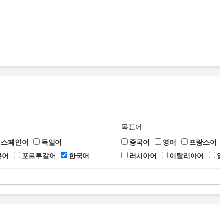
목표어
스페인어
독일어
중국어
영어
프랑스어
본어
포르투갈어
한국어
러시아어
이탈리아어