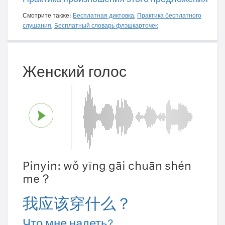
Смотрите также:
Бесплатная диктовка
,
Практика бесплатного
слушания
,
Бесплатный словарь флэшкарточек
Женский голос
Pinyin: wǒ yīng gāi chuān shén
me？
我应该穿什么？
Что мне надеть?