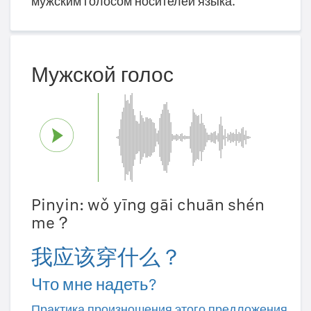
мужским голосом носителей языка.
Мужской голос
Pinyin: wǒ yīng gāi chuān shén
me？
我应该穿什么？
Что мне надеть?
Практика произношения этого предложения