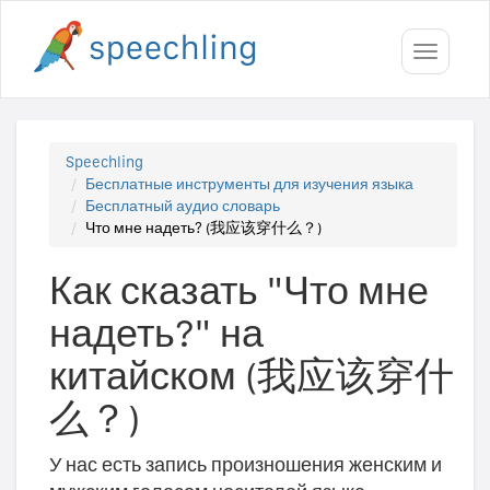
Toggle
navigati
Speechling
Бесплатные инструменты для изучения языка
Бесплатный аудио словарь
Что мне надеть? (我应该穿什么？)
Как сказать "Что мне
надеть?" на
китайском (我应该穿什
么？)
У нас есть запись произношения женским и