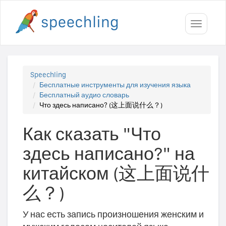
Toggle
navigati
Speechling
Бесплатные инструменты для изучения языка
Бесплатный аудио словарь
Что здесь написано? (这上面说什么？)
Как сказать "Что
здесь написано?" на
китайском (这上面说什
么？)
У нас есть запись произношения женским и