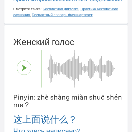
Смотрите также:
Бесплатная диктовка
,
Практика бесплатного
слушания
,
Бесплатный словарь флэшкарточек
Женский голос
Pinyin: zhè shàng miàn shuō shén
me？
这上面说什么？
Что здесь написано?