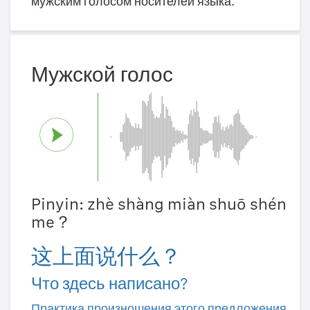
мужским голосом носителей языка.
Мужской голос
Pinyin: zhè shàng miàn shuō shén
me？
这上面说什么？
Что здесь написано?
Практика произношения этого предложения