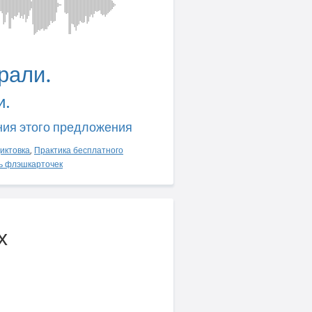
рали.
и.
ния этого предложения
иктовка
,
Практика бесплатного
ь флэшкарточек
х