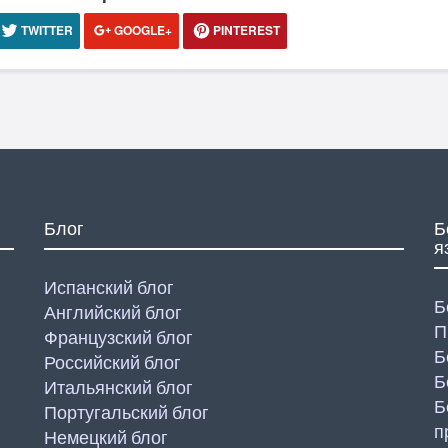
TWITTER
GOOGLE+
PINTEREST
Блог
Б
я
Испанский блог
Б
Английский блог
П
Французский блог
Б
Российский блог
Б
Итальянский блог
Б
Португальский блог
п
Немецкий блог