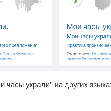
ли.
Мои часы ук
Мои часы украл
того предложения
Практика произноше
а
,
Практика бесплатного
Смотрите также:
Бесплатная д
карточек
слушания
,
Бесплатный словар
ои часы украли" на других языка