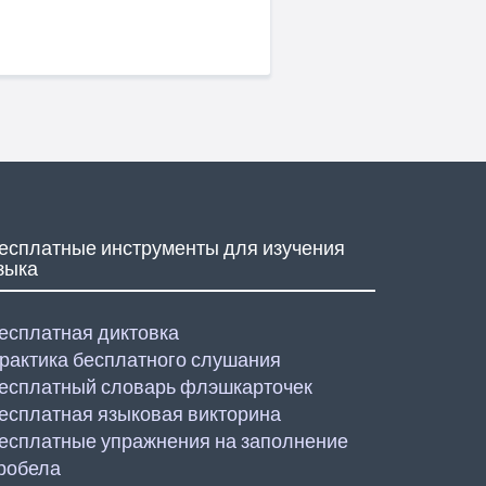
есплатные инструменты для изучения
зыка
есплатная диктовка
рактика бесплатного слушания
есплатный словарь флэшкарточек
есплатная языковая викторина
есплатные упражнения на заполнение
робела