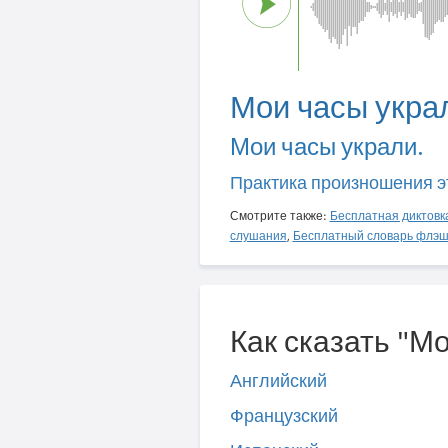
Мои часы укра
Мои часы украли.
Практика произношения э
Смотрите также:
Бесплатная диктовк
слушания
,
Бесплатный словарь флэш
Как сказать "М
Английский
Французский