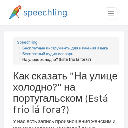
Toggle
navigati
Speechling
Бесплатные инструменты для изучения языка
Бесплатный аудио словарь
На улице холодно? (Está frio lá fora?)
Как сказать "На улице
холодно?" на
португальском (Está
frio lá fora?)
У нас есть запись произношения женским и