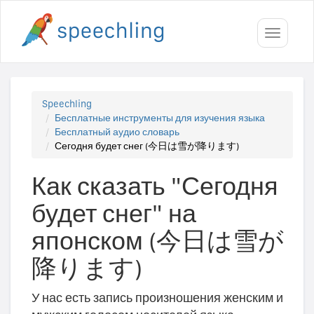
Toggle
navigati
Speechling
Бесплатные инструменты для изучения языка
Бесплатный аудио словарь
Сегодня будет снег (今日は雪が降ります)
Как сказать "Сегодня
будет снег" на
японском (今日は雪が
降ります)
У нас есть запись произношения женским и