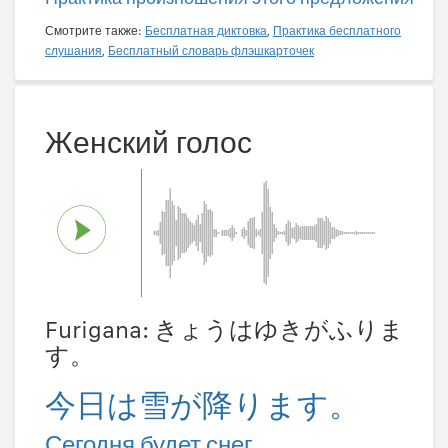
Смотрите также:
Бесплатная диктовка
,
Практика бесплатного
слушания
,
Бесплатный словарь флэшкарточек
Женский голос
Furigana: きょうはゆきがふりま
す。
今日は雪が降ります。
Сегодня будет снег.