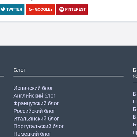
TWITTER
GOOGLE+
PINTEREST
Блог
Б
я
Испанский блог
Б
Английский блог
П
Французский блог
Б
Российский блог
Б
Итальянский блог
Б
Португальский блог
п
Немецкий блог