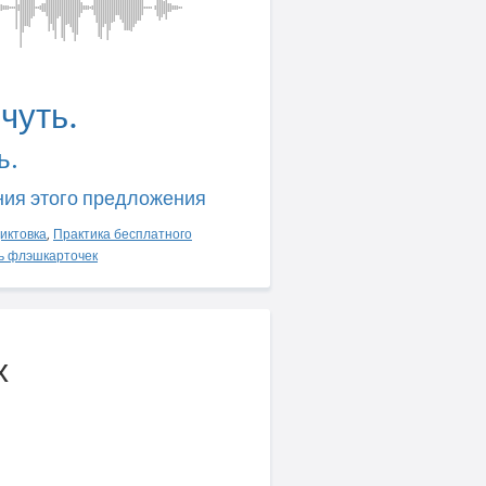
чуть.
ь.
ния этого предложения
иктовка
,
Практика бесплатного
ь флэшкарточек
х