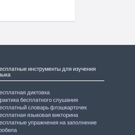
есплатные инструменты для изучения
зыка
есплатная диктовка
рактика бесплатного слушания
есплатный словарь флэшкарточек
есплатная языковая викторина
есплатные упражнения на заполнение
робела