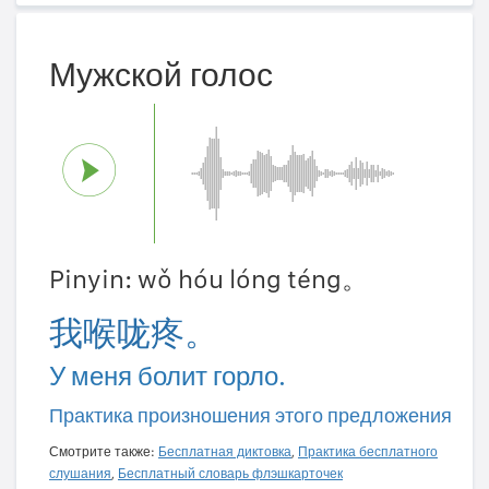
Мужской голос
Pinyin: wǒ hóu lóng téng。
我喉咙疼。
У меня болит горло.
Практика произношения этого предложения
Смотрите также:
Бесплатная диктовка
,
Практика бесплатного
слушания
,
Бесплатный словарь флэшкарточек