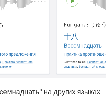
ち
Furigana: じ
十八
Восемнадцать
того предложения
Практика произноше
а
,
Практика бесплатного
Смотрите также:
Бесплатная д
карточек
слушания
,
Бесплатный словар
осемнадцать" на других языках