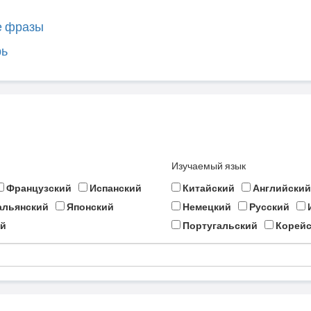
е фразы
рь
Изучаемый язык
Французский
Испанский
Китайский
Английский
альянский
Японский
Немецкий
Русский
й
Португальский
Корейс