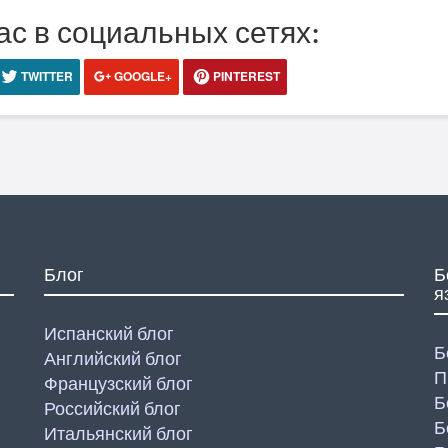
ас в социальных сетях:
TWITTER
GOOGLE+
PINTEREST
Блог
Б
я
Испанский блог
Б
Английский блог
П
Французский блог
Б
Российский блог
Б
Итальянский блог