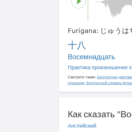
Furigana: じゅうは
十八
Восемнадцать
Практика произношения э
Смотрите также:
Бесплатная диктовк
слушания
,
Бесплатный словарь флэш
Как сказать "В
Английский