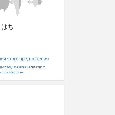
ゅうはち
ния этого предложения
иктовка
,
Практика бесплатного
ь флэшкарточек