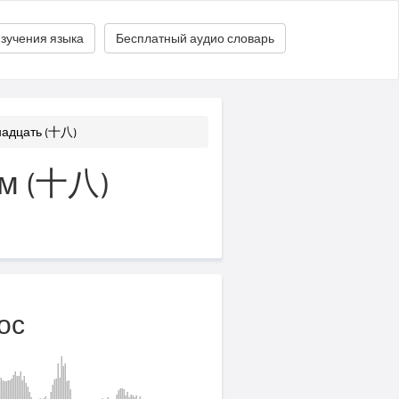
зучения языка
Бесплатный аудио словарь
адцать (十八)
ом (十八)
ос