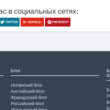
ас в социальных сетях:
TWITTER
GOOGLE+
PINTEREST
Блог
Б
я
Испанский блог
Б
Английский блог
П
Французский блог
Б
Российский блог
Б
Итальянский блог