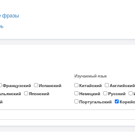
е фразы
рь
Изучаемый язык
Французский
Испанский
Китайский
Английский
альянский
Японский
Немецкий
Русский
й
Португальский
Корейс