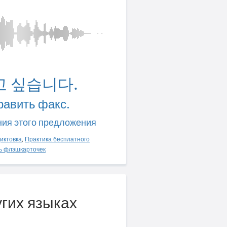
고 싶습니다.
равить факс.
ния этого предложения
иктовка
,
Практика бесплатного
ь флэшкарточек
угих языках