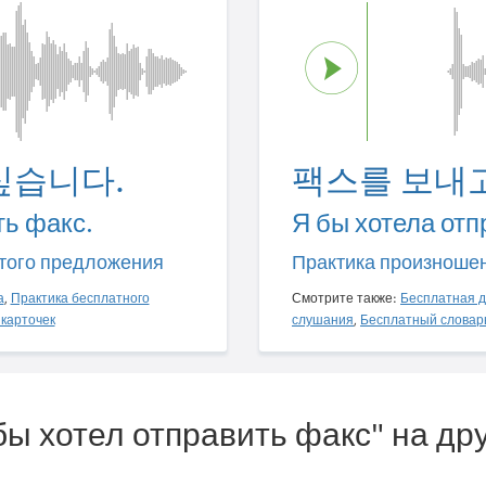
싶습니다.
팩스를 보내
ть факс.
Я бы хотела отп
того предложения
Практика произноше
а
,
Практика бесплатного
Смотрите также:
Бесплатная д
карточек
слушания
,
Бесплатный словар
 бы хотел отправить факс" на др