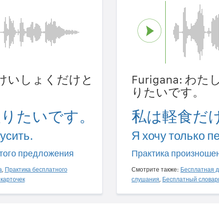
たしはけいしょくだけと
Furigana:
りたいです。
取りたいです。
私は軽食だ
усить.
Я хочу только п
того предложения
Практика произноше
а
,
Практика бесплатного
Смотрите также:
Бесплатная д
карточек
слушания
,
Бесплатный словар