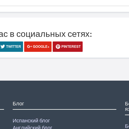
ас в социальных сетях:
TWITTER
GOOGLE+
PINTEREST
Блог
Б
я
Испанский блог
Б
Английский блог