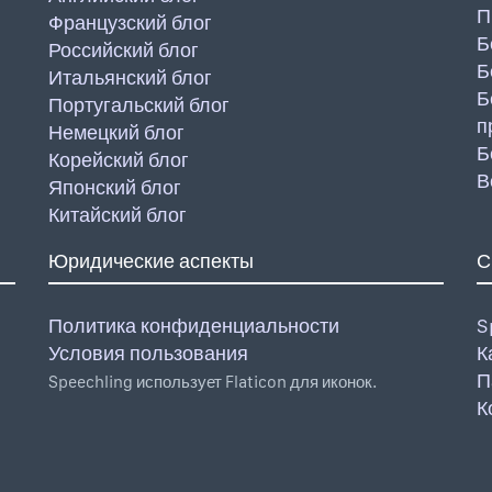
П
Французский блог
Б
Российский блог
Б
Итальянский блог
Б
Португальский блог
п
Немецкий блог
Б
Корейский блог
В
Японский блог
Китайский блог
Юридические аспекты
С
Политика конфиденциальности
S
Условия пользования
К
П
Speechling использует Flaticon для иконок.
К