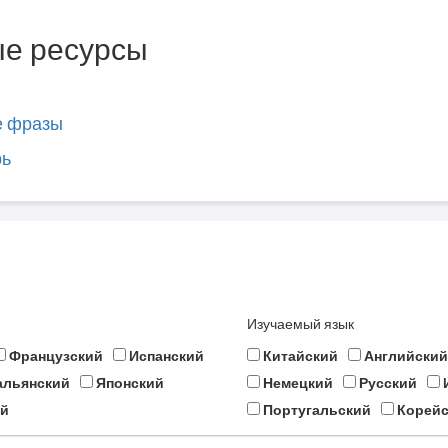
е ресурсы
е фразы
рь
Изучаемый язык
Французский
Испанский
Китайский
Английский
альянский
Японский
Немецкий
Русский
й
Португальский
Корейс