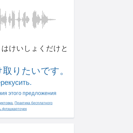
 わたしはけいしょくだけと
け取りたいです。
ерекусить.
ния этого предложения
иктовка
,
Практика бесплатного
ь флэшкарточек