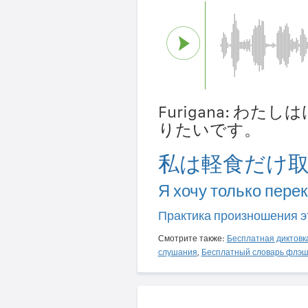
Furigana: わ
りたいです。
私は軽食だけ
Я хочу только перек
Практика произношения э
Смотрите также:
Бесплатная диктовк
слушания
,
Бесплатный словарь флэш