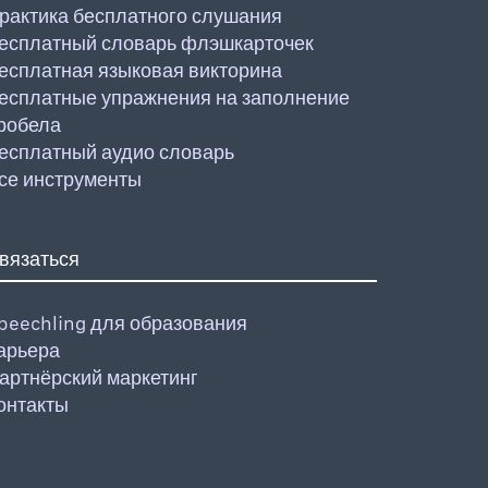
рактика бесплатного слушания
есплатный словарь флэшкарточек
есплатная языковая викторина
есплатные упражнения на заполнение
робела
есплатный аудио словарь
се инструменты
вязаться
peechling для образования
арьера
артнёрский маркетинг
онтакты