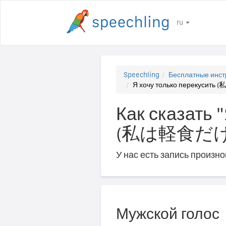
ru
Speechling
Бесплатные инст
Я хочу только перекус
Как сказать 
(私は軽食だ
У нас есть запись произн
Мужской голос