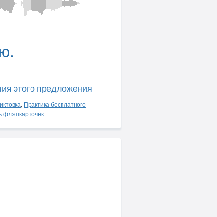
ю.
ния этого предложения
иктовка
,
Практика бесплатного
ь флэшкарточек