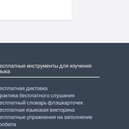
есплатные инструменты для изучения
зыка
есплатная диктовка
рактика бесплатного слушания
есплатный словарь флэшкарточек
есплатная языковая викторина
есплатные упражнения на заполнение
робела