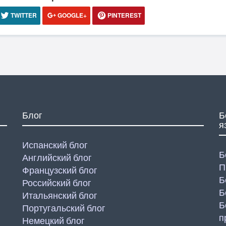
TWITTER
GOOGLE+
PINTEREST
Блог
Б
я
Испанский блог
Б
Английский блог
П
Французский блог
Б
Российский блог
Б
Итальянский блог
Б
Португальский блог
п
Немецкий блог