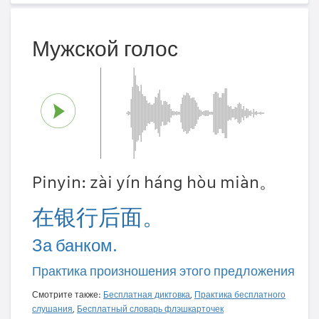
Мужской голос
Pinyin: zài yín háng hòu miàn。
在银行后面。
За банком.
Практика произношения этого предложения
Смотрите также:
Бесплатная диктовка
,
Практика бесплатного
слушания
,
Бесплатный словарь флэшкарточек