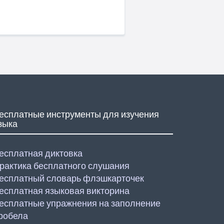
есплатные инструменты для изучения
зыка
есплатная диктовка
рактика бесплатного слушания
есплатный словарь флэшкарточек
есплатная языковая викторина
есплатные упражнения на заполнение
робела