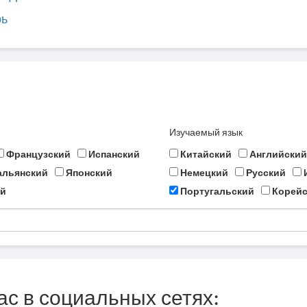
рь
Изучаемый язык
Французский
Испанский
Китайский
Английский
альянский
Японский
Немецкий
Русский
й
Португальский
Корейс
ас в социальных сетях: