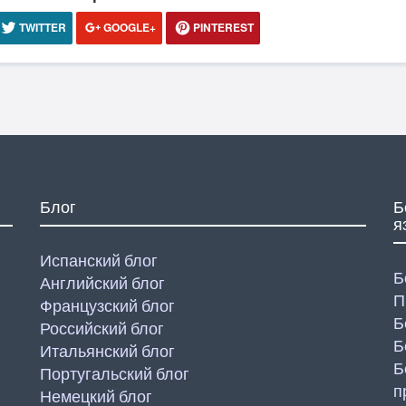
TWITTER
GOOGLE+
PINTEREST
Блог
Б
я
Испанский блог
Б
Английский блог
П
Французский блог
Б
Российский блог
Б
Итальянский блог
Б
Португальский блог
п
Немецкий блог