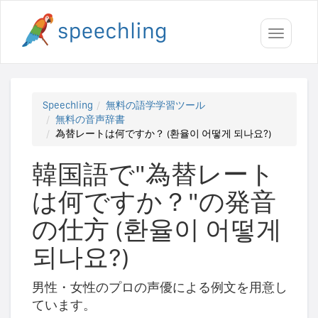
Toggle
navigati
Speechling
無料の語学学習ツール
無料の音声辞書
為替レートは何ですか？ (환율이 어떻게 되나요?)
韓国語で"為替レート
は何ですか？"の発音
の仕方 (환율이 어떻게
되나요?)
男性・女性のプロの声優による例文を用意し
ています。