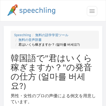
Toggle
navigati
Speechling
無料の語学学習ツール
無料の音声辞書
君はいくら稼ぎますか？ (얼마를 버세요?)
韓国語で"君はいくら
稼ぎますか？"の発音
の仕方 (얼마를 버세
요?)
男性・女性のプロの声優による例文を用意し
ています。