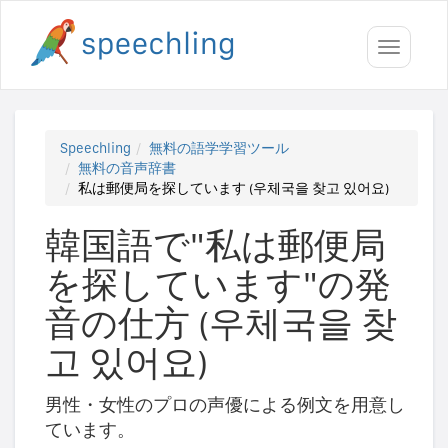
Toggle
navigati
Speechling
無料の語学学習ツール
無料の音声辞書
私は郵便局を探しています (우체국을 찾고 있어요)
韓国語で"私は郵便局
を探しています"の発
音の仕方 (우체국을 찾
고 있어요)
男性・女性のプロの声優による例文を用意し
ています。