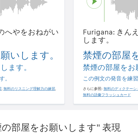
んえんのへやをおねがい
Furigana:
します。
お願いします。
禁煙の部屋
いします。
禁煙の部屋をお
す。
この例文の発音を練
習
,
無料のリスニング理解力の練習
,
さらに参照:
無料のディクテーシ
無料の語彙フラッシュカード
煙の部屋をお願いします" 表現