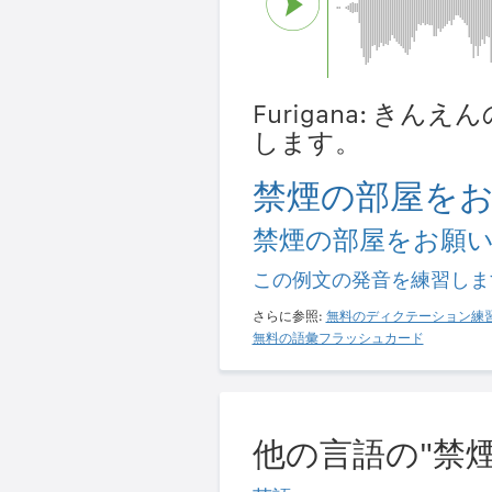
Furigana: き
します。
禁煙の部屋を
禁煙の部屋をお願
この例文の発音を練習しま
さらに参照:
無料のディクテーション練
無料の語彙フラッシュカード
他の言語の"禁