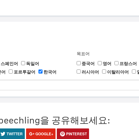
목표어
스페인어
독일어
중국어
영어
프랑스어
본어
포르투갈어
한국어
러시아어
이탈리아어
eechling을 공유해보세요:
TWITTER
GOOGLE+
PINTEREST