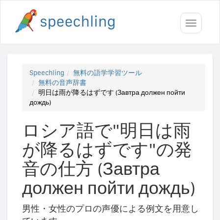
Toggle
navigati
Speechling
無料の語学学習ツール
無料の音声辞書
明日は雨が降るはずです (Завтра должен пойти
дождь)
ロシア語で"明日は雨
が降るはずです"の発
音の仕方 (Завтра
должен пойти дождь)
男性・女性のプロの声優による例文を用意し