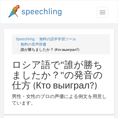
Toggle
navigati
Speechling
無料の語学学習ツール
無料の音声辞書
誰が勝ちましたか？ (Кто выиграл?)
ロシア語で"誰が勝ち
ましたか？"の発音の
仕方 (Кто выиграл?)
男性・女性のプロの声優による例文を用意し
ています。