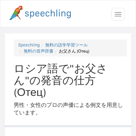
Toggle
navigati
Speechling
無料の語学学習ツール
無料の音声辞書
お父さん (Отец)
ロシア語で"お父さ
ん"の発音の仕方
(Отец)
男性・女性のプロの声優による例文を用意し
ています。