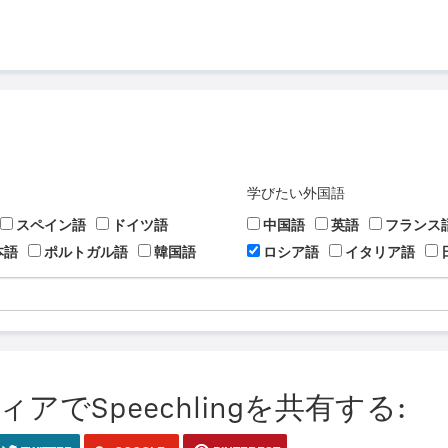
学びたい外国語
スペイン語
ドイツ語
中国語
英語
フランス
本語
ポルトガル語
韓国語
ロシア語
イタリア語
でSpeechlingを共有する: