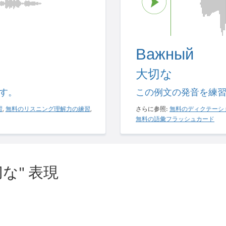
Важный
大切な
す。
この例文の発音を練
習
,
無料のリスニング理解力の練習
,
さらに参照:
無料のディクテーシ
無料の語彙フラッシュカード
な" 表現