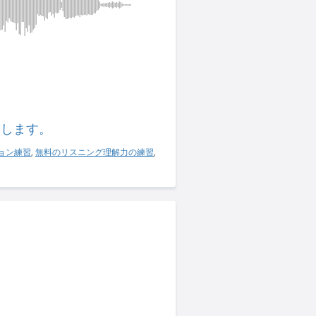
習します。
ョン練習
,
無料のリスニング理解力の練習
,