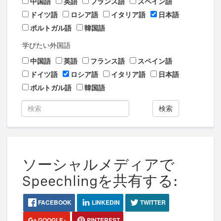
中国語
英語
フランス語
スペイン語
ドイツ語
ロシア語
イタリア語
日本語
ポルトガル語
韓国語
学びたい外国語
中国語
英語
フランス語
スペイン語
ドイツ語
ロシア語
イタリア語
日本語
ポルトガル語
韓国語
検索
ソーシャルメディアで
Speechlingを共有する:
FACEBOOK
LINKEDIN
TWITTER
GOOGLE+
PINTEREST