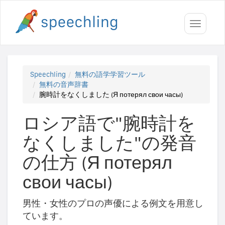
Toggle
navigati
Speechling
無料の語学学習ツール
無料の音声辞書
腕時計をなくしました (Я потерял свои часы)
ロシア語で"腕時計を
なくしました"の発音
の仕方 (Я потерял
свои часы)
男性・女性のプロの声優による例文を用意し
ています。