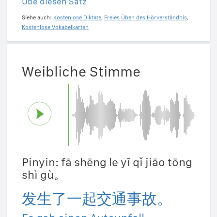
Übe diesen Satz
Siehe auch:
Kostenlose Diktate
,
Freies Üben des Hörverständnis
,
Kostenlose Vokabelkarten
Weibliche Stimme
Pinyin: fā shēng le yī qǐ jiāo tōng
shì gù。
发生了一起交通事故。