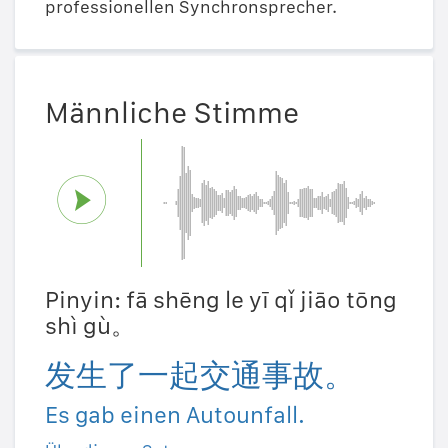
professionellen Synchronsprecher.
Männliche Stimme
Pinyin: fā shēng le yī qǐ jiāo tōng
shì gù。
发生了一起交通事故。
Es gab einen Autounfall.