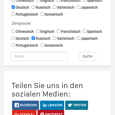
Chinesisch
Englisch
Französisch
Spanisch
Deutsch
Russisch
Italienisch
Japanisch
Portugiesisch
Koreanisch
Zielsprache
Chinesisch
Englisch
Französisch
Spanisch
Deutsch
Russisch
Italienisch
Japanisch
Portugiesisch
Koreanisch
Suche
Teilen Sie uns in den
sozialen Medien:
FACEBOOK
LINKEDIN
TWITTER
GOOGLE+
PINTEREST