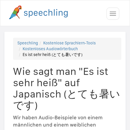
Toggle
navigati
Speechling
Kostenlose Sprachlern-Tools
Kostenloses Audiowörterbuch
Es ist sehr heiß (とても暑いです)
Wie sagt man "Es ist
sehr heiß" auf
Japanisch (とても暑い
です)
Wir haben Audio-Beispiele von einem
männlichen und einem weiblichen