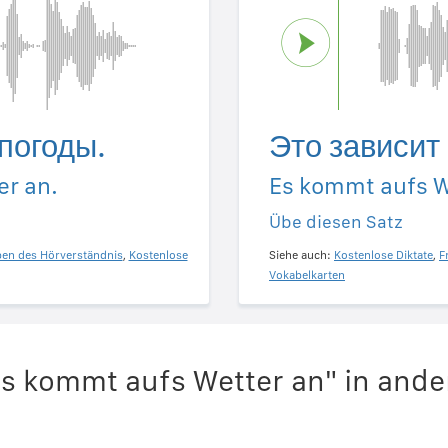
 погоды.
Это зависит 
r an.
Es kommt aufs W
Übe diesen Satz
ben des Hörverständnis
,
Kostenlose
Siehe auch:
Kostenlose Diktate
,
F
Vokabelkarten
Es kommt aufs Wetter an" in and