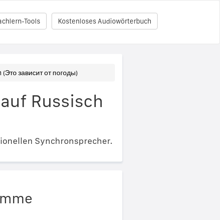
achlern-Tools
Kostenloses Audiowörterbuch
 (Это зависит от погоды)
 auf Russisch
ionellen Synchronsprecher.
timme