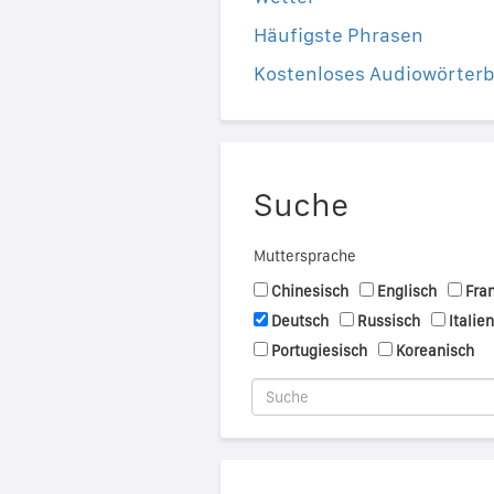
Häufigste Phrasen
Kostenloses Audiowörter
Suche
Muttersprache
Chinesisch
Englisch
Fra
Deutsch
Russisch
Italie
Portugiesisch
Koreanisch