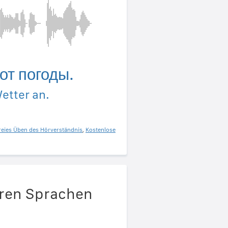
от погоды.
etter an.
reies Üben des Hörverständnis
,
Kostenlose
eren Sprachen