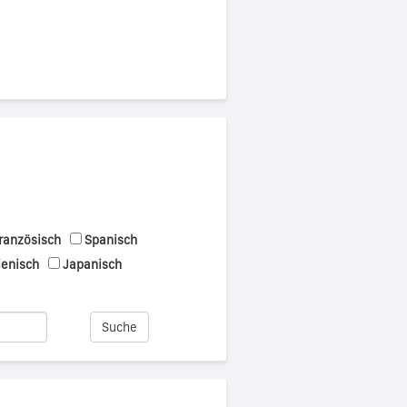
ranzösisch
Spanisch
ienisch
Japanisch
Suche