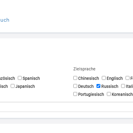
buch
Zielsprache
nzösisch
Spanisch
Chinesisch
Englisch
F
nisch
Japanisch
Deutsch
Russisch
Ital
Portugiesisch
Koreanisch