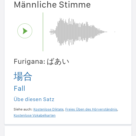
Männliche Stimme
Furigana: ばあい
場合
Fall
Übe diesen Satz
Siehe auch:
Kostenlose Diktate
,
Freies Üben des Hörverständnis
,
Kostenlose Vokabelkarten