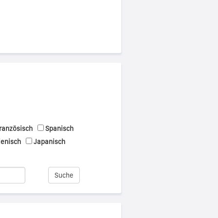
ranzösisch
Spanisch
ienisch
Japanisch
Suche