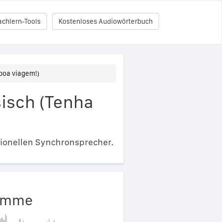
achlern-Tools
Kostenloses Audiowörterbuch
boa viagem!)
sisch (Tenha
ionellen Synchronsprecher.
timme