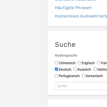
Häufigste Phrasen
Kostenloses Audiowörter
Suche
Muttersprache
Chinesisch
Englisch
Fra
Deutsch
Russisch
Italie
Portugiesisch
Koreanisch