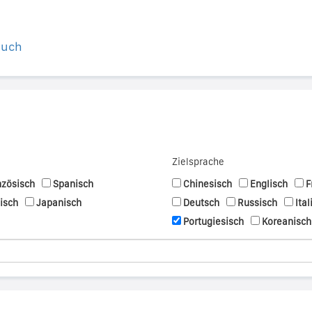
buch
Zielsprache
nzösisch
Spanisch
Chinesisch
Englisch
F
nisch
Japanisch
Deutsch
Russisch
Ital
Portugiesisch
Koreanisch