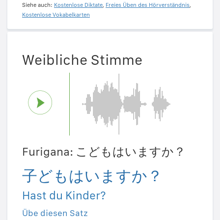
Siehe auch:
Kostenlose Diktate
,
Freies Üben des Hörverständnis
,
Kostenlose Vokabelkarten
Weibliche Stimme
Furigana: こどもはいますか？
子どもはいますか？
Hast du Kinder?
Übe diesen Satz