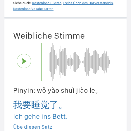
Siehe auch:
Kostenlose Diktate
,
Freies Üben des Hörverständnis
,
Kostenlose Vokabelkarten
Weibliche Stimme
Pinyin: wǒ yào shuì jiào le。
我要睡觉了。
Ich gehe ins Bett.
Übe diesen Satz