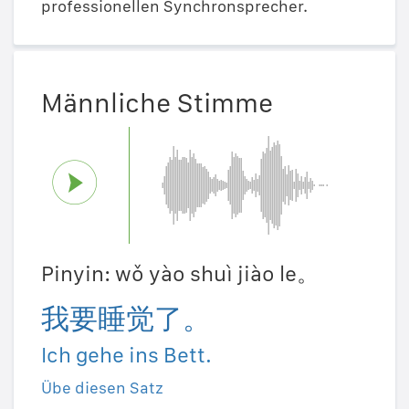
professionellen Synchronsprecher.
Männliche Stimme
Pinyin: wǒ yào shuì jiào le。
我要睡觉了。
Ich gehe ins Bett.
Übe diesen Satz