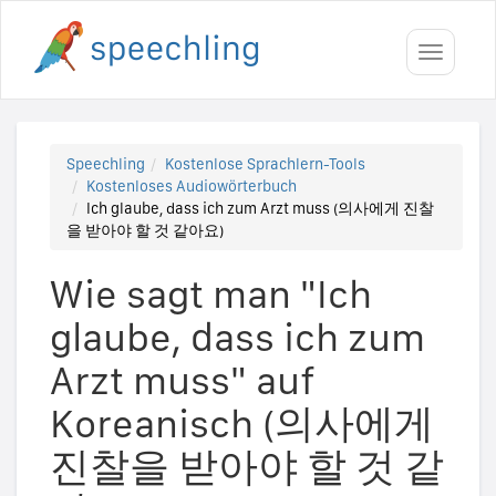
Toggle
navigati
Speechling
Kostenlose Sprachlern-Tools
Kostenloses Audiowörterbuch
Ich glaube, dass ich zum Arzt muss (의사에게 진찰
을 받아야 할 것 같아요)
Wie sagt man "Ich
glaube, dass ich zum
Arzt muss" auf
Koreanisch (의사에게
진찰을 받아야 할 것 같