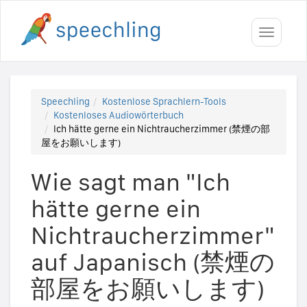
Toggle
navigati
Speechling
Kostenlose Sprachlern-Tools
Kostenloses Audiowörterbuch
Ich hätte gerne ein Nichtraucherzimmer (禁煙の部
屋をお願いします)
Wie sagt man "Ich
hätte gerne ein
Nichtraucherzimmer"
auf Japanisch (禁煙の
部屋をお願いします)