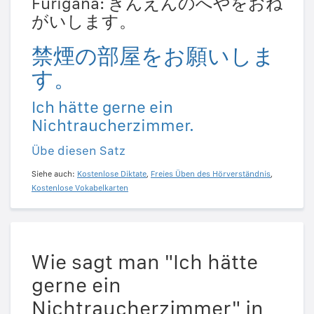
Furigana: きんえんのへやをおね
がいします。
禁煙の部屋をお願いしま
す。
Ich hätte gerne ein
Nichtraucherzimmer.
Übe diesen Satz
Siehe auch:
Kostenlose Diktate
,
Freies Üben des Hörverständnis
,
Kostenlose Vokabelkarten
Wie sagt man "Ich hätte
gerne ein
Nichtraucherzimmer" in