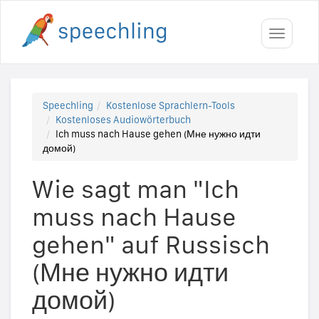
Toggle
navigati
Speechling
Kostenlose Sprachlern-Tools
Kostenloses Audiowörterbuch
Ich muss nach Hause gehen (Мне нужно идти
домой)
Wie sagt man "Ich
muss nach Hause
gehen" auf Russisch
(Мне нужно идти
домой)